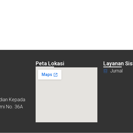
Peta Lokasi
Layanan Si
Jurnal
bdian Kepada
ami No. 36A